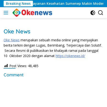
Langsung
UDMA Naik Kelas, Layanan Kesehatan Sumenep Makin Modern
Breaking News
ke
konten
Oke News
Oke News
merupakan sebuah media online yang menyajikan
berita terkini dengan Lugas, Berimbang, Terpercaya dan Solutif.
Secara Resmi di publikasikan ke khalayak ramai pada tanggal
10 Oktober 2020 dengan alamat
https://okenews.id/
Post Views:
48,485
Comment