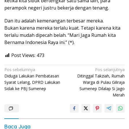
ketika kita sibuk bertengkar satu sama lain, para
perampok negeri justru bekerja dengan tenang.
Dan itu adalah kemenangan terbesar mereka.
Bukan karena mereka terlalu kuat. Tetapi karena kita
terlalu mudah dipecah belah. “Mari Jaga Rumah kita
Bernama Indonesia Raya ini.” (*).
Post Views:
473
Navigasi
Pos sebelumnya
Pos selanjutnya
Diduga Lakukan Pembatasan
Ditinggal Takziah, Rumah
pos
Syarat Lelang, DPRD Lakukan
Warga di Pulau Giliraja
Sidak ke PBJ Sumenep
Sumenep Dilalap Si Jago
Merah
Baca Juga