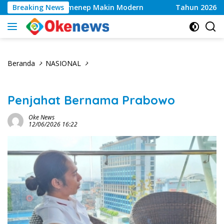
Langsung
esehatan Sumenep Makin Modern
Breaking News
Tahun 2026, Kwalita
ke
konten
Beranda
NASIONAL
Penjahat Bernama Prabowo
Oke News
12/06/2026 16:22