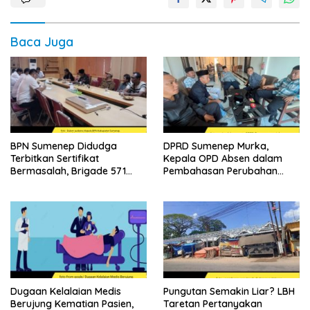
Baca Juga
BPN Sumenep Didudga
DPRD Sumenep Murka,
Terbitkan Sertifikat
Kepala OPD Absen dalam
Bermasalah, Brigade 571
Pembahasan Perubahan
Desak Proses Ulang
APBD 2026
Dugaan Kelalaian Medis
Pungutan Semakin Liar? LBH
Berujung Kematian Pasien,
Taretan Pertanyakan