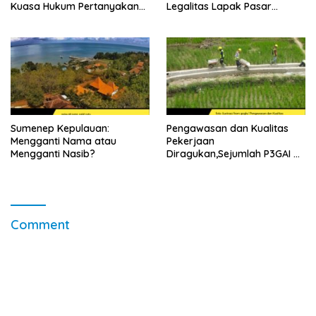
Kuasa Hukum Pertanyakan
Legalitas Lapak Pasar
Sikap Direktur RSUD
Ganding
Soewandhie
Sumenep Kepulauan:
Pengawasan dan Kualitas
Mengganti Nama atau
Pekerjaan
Mengganti Nasib?
Diragukan,Sejumlah P3GAI di
Kecamatan Lenteng
Sumenep Potensi Jadi
Ladang Korupsi
Comment