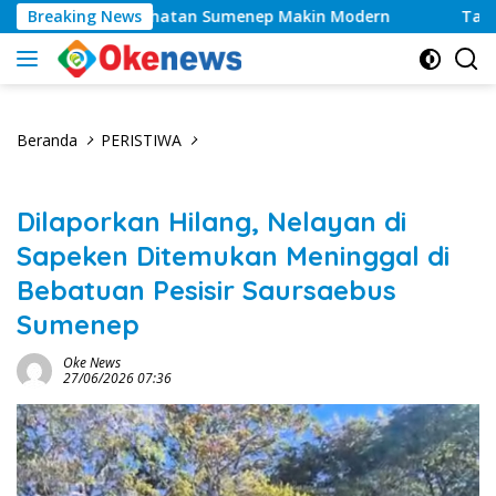
Langsung
, Layanan Kesehatan Sumenep Makin Modern
Breaking News
Tahun 20
ke
konten
Beranda
PERISTIWA
Dilaporkan Hilang, Nelayan di
Sapeken Ditemukan Meninggal di
Bebatuan Pesisir Saursaebus
Sumenep
Oke News
27/06/2026 07:36