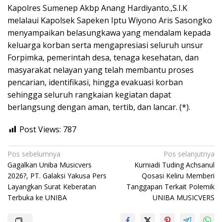
Kapolres Sumenep Akbp Anang Hardiyanto.,S.I.K
melalaui Kapolsek Sapeken Iptu Wiyono Aris Sasongko
menyampaikan belasungkawa yang mendalam kepada
keluarga korban serta mengapresiasi seluruh unsur
Forpimka, pemerintah desa, tenaga kesehatan, dan
masyarakat nelayan yang telah membantu proses
pencarian, identifikasi, hingga evakuasi korban
sehingga seluruh rangkaian kegiatan dapat
berlangsung dengan aman, tertib, dan lancar. (*).
Post Views:
787
Navigasi
Pos sebelumnya
Pos selanjutnya
Gagalkan Uniba Musicvers
Kurniadi Tuding Achsanul
pos
2026?, PT. Galaksi Yakusa Pers
Qosasi Keliru Memberi
Layangkan Surat Keberatan
Tanggapan Terkait Polemik
Terbuka ke UNIBA
UNIBA MUSICVERS