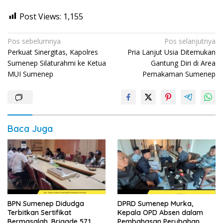
Post Views:
1,155
Navigasi
Pos sebelumnya
Pos selanjutnya
Perkuat Sinergitas, Kapolres
Pria Lanjut Usia Ditemukan
pos
Sumenep Silaturahmi ke Ketua
Gantung Diri di Area
MUI Sumenep
Pemakaman Sumenep
Baca Juga
BPN Sumenep Didudga
DPRD Sumenep Murka,
Terbitkan Sertifikat
Kepala OPD Absen dalam
Bermasalah, Brigade 571
Pembahasan Perubahan