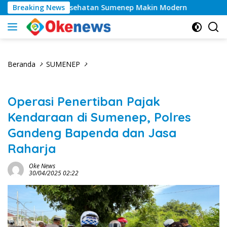
Langsung
las, Layanan Kesehatan Sumenep Makin Modern
Breaking News
Tahun
ke
konten
Beranda
SUMENEP
Operasi Penertiban Pajak
Kendaraan di Sumenep, Polres
Gandeng Bapenda dan Jasa
Raharja
Oke News
30/04/2025 02:22