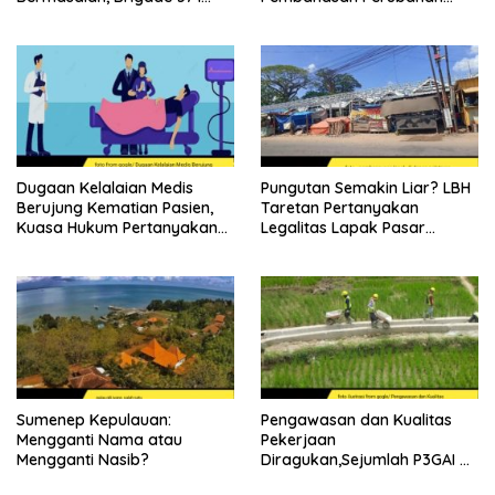
Desak Proses Ulang
APBD 2026
Dugaan Kelalaian Medis
Pungutan Semakin Liar? LBH
Berujung Kematian Pasien,
Taretan Pertanyakan
Kuasa Hukum Pertanyakan
Legalitas Lapak Pasar
Sikap Direktur RSUD
Ganding
Soewandhie
Sumenep Kepulauan:
Pengawasan dan Kualitas
Mengganti Nama atau
Pekerjaan
Mengganti Nasib?
Diragukan,Sejumlah P3GAI di
Kecamatan Lenteng