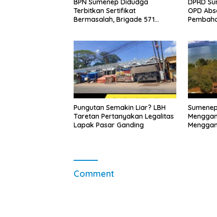
BPN Sumenep Didudga
DPRD Su
Terbitkan Sertifikat
OPD Abs
Bermasalah, Brigade 571
Pembaha
Desak Proses Ulang
2026
Pungutan Semakin Liar? LBH
Sumenep
Taretan Pertanyakan Legalitas
Menggan
Lapak Pasar Ganding
Menggant
Comment