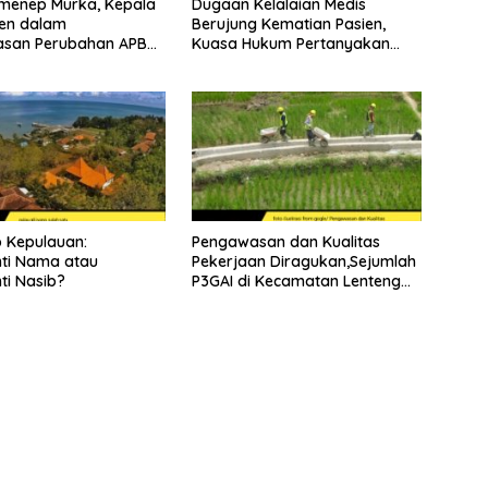
menep Murka, Kepala
Dugaan Kelalaian Medis
en dalam
Berujung Kematian Pasien,
san Perubahan APBD
Kuasa Hukum Pertanyakan
Sikap Direktur RSUD
Soewandhie
 Kepulauan:
Pengawasan dan Kualitas
ti Nama atau
Pekerjaan Diragukan,Sejumlah
i Nasib?
P3GAI di Kecamatan Lenteng
Sumenep Potensi Jadi Ladang
Korupsi