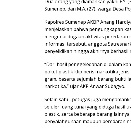
Dua orang yang diamankan yakni F.Y. (
Sumenep, dan M.A. (27), warga Desa Po
Kapolres Sumenep AKBP Anang Hardiya
menjelaskan bahwa pengungkapan kasu
mengenai dugaan aktivitas peredaran na
informasi tersebut, anggota Satresna
penyelidikan hingga akhirnya berhasi
“Dari hasil penggeledahan di dalam 
poket plastik klip berisi narkotika jen
gram, beserta sejumlah barang bukti l
narkotika,” ujar AKP Anwar Subagyo.
Selain sabu, petugas juga mengamankan
seluler, uang tunai yang diduga hasil tr
plastik, serta beberapa barang lainny
penyalahgunaan maupun peredaran na