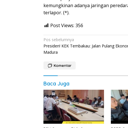
kemungkinan adanya jaringan peredara
terlapor. (*).
Post Views:
356
Navigasi
Pos sebelumnya
Presiden! KEK Tembakau: Jalan Pulang Ekono
pos
Madura
Komentar
Baca Juga