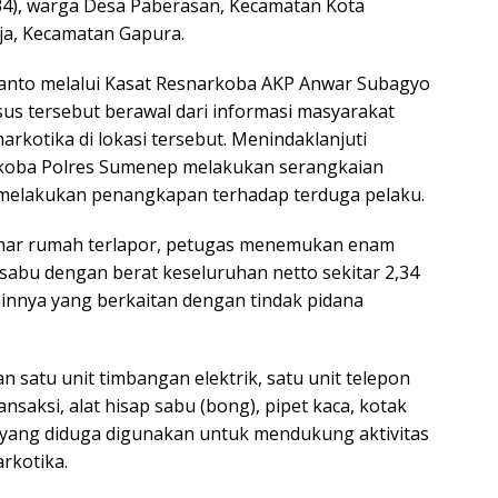
34), warga Desa Paberasan, Kecamatan Kota
ja, Kecamatan Gapura.
nto melalui Kasat Resnarkoba AKP Anwar Subagyo
s tersebut berawal dari informasi masyarakat
rkotika di lokasi tersebut. Menindaklanjuti
rkoba Polres Sumenep melakukan serangkaian
l melakukan penangkapan terhadap terduga pelaku.
kamar rumah terlapor, petugas menemukan enam
is sabu dengan berat keseluruhan netto sekitar 2,34
ainnya yang berkaitan dengan tindak pidana
 satu unit timbangan elektrik, satu unit telepon
ansaksi, alat hisap sabu (bong), pipet kaca, kotak
a yang diduga digunakan untuk mendukung aktivitas
rkotika.