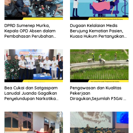
DPRD Sumenep Murka,
Dugaan Kelalaian Medis
Kepala OPD Absen dalam
Berujung Kematian Pasien,
Pembahasan Perubahan
Kuasa Hukum Pertanyakan
APBD 2026
Sikap Direktur RSUD
Soewandhie
Bea Cukai dan Satgaspam
Pengawasan dan Kualitas
Lanudal Juanda Gagalkan
Pekerjaan
Penyelundupan Narkotika
Diragukan,Sejumlah P3GAI di
Melalui Bandara Juanda
Kecamatan Lenteng
Sumenep Potensi Jadi
Ladang Korupsi