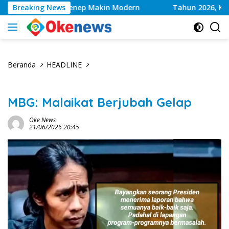
Langsung
ehatan Sumenep Makin Modern
Breaking News
Tahun 2026, Kwalitas 
ke
konten
Beranda
HEADLINE
MBG: Malaikat Berjubah Gelap
Oke News
21/06/2026 20:45