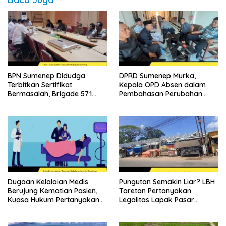
BPN Sumenep Didudga
DPRD Sumenep Murka,
Terbitkan Sertifikat
Kepala OPD Absen dalam
Bermasalah, Brigade 571
Pembahasan Perubahan
Desak Proses Ulang
APBD 2026
Dugaan Kelalaian Medis
Pungutan Semakin Liar? LBH
Berujung Kematian Pasien,
Taretan Pertanyakan
Kuasa Hukum Pertanyakan
Legalitas Lapak Pasar
Sikap Direktur RSUD
Ganding
Soewandhie