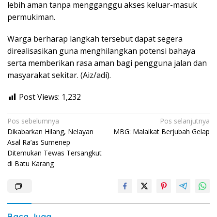
lebih aman tanpa mengganggu akses keluar-masuk
permukiman.
Warga berharap langkah tersebut dapat segera
direalisasikan guna menghilangkan potensi bahaya
serta memberikan rasa aman bagi pengguna jalan dan
masyarakat sekitar. (Aiz/adi).
Post Views:
1,232
Navigasi
Pos sebelumnya
Pos selanjutnya
Dikabarkan Hilang, Nelayan
MBG: Malaikat Berjubah Gelap
pos
Asal Ra’as Sumenep
Ditemukan Tewas Tersangkut
di Batu Karang
Baca Juga