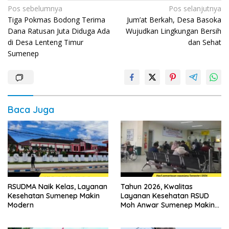
Navigasi
Pos sebelumnya
Pos selanjutnya
Tiga Pokmas Bodong Terima
Jum’at Berkah, Desa Basoka
pos
Dana Ratusan Juta Diduga Ada
Wujudkan Lingkungan Bersih
di Desa Lenteng Timur
dan Sehat
Sumenep
Baca Juga
RSUDMA Naik Kelas, Layanan
Tahun 2026, Kwalitas
Kesehatan Sumenep Makin
Layanan Kesehatan RSUD
Modern
Moh Anwar Sumenep Makin
Meningkat