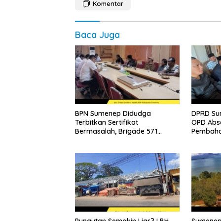
Komentar
Baca Juga
BPN Sumenep Didudga
DPRD Su
Terbitkan Sertifikat
OPD Abs
Bermasalah, Brigade 571
Pembaha
Desak Proses Ulang
2026
Pungutan Semakin Liar? LBH
Sumenep