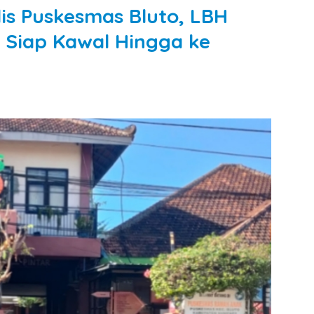
is Puskesmas Bluto, LBH
a Siap Kawal Hingga ke