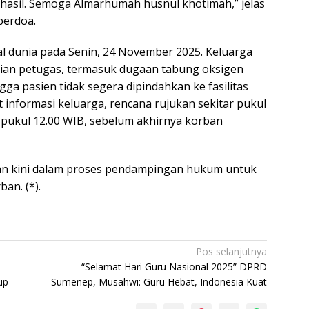
asil. Semoga Almarhumah husnul khotimah,” jelas
berdoa.
al dunia pada Senin, 24 November 2025. Keluarga
laian petugas, termasuk dugaan tabung oksigen
ga pasien tidak segera dipindahkan ke fasilitas
 informasi keluarga, rencana rujukan sekitar pukul
a pukul 12.00 WIB, sebelum akhirnya korban
dan kini dalam proses pendampingan hukum untuk
an. (*).
Pos selanjutnya
.
“Selamat Hari Guru Nasional 2025” DPRD
up
Sumenep, Musahwi: Guru Hebat, Indonesia Kuat