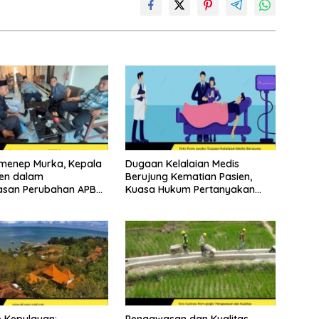
menep Murka, Kepala
Dugaan Kelalaian Medis
en dalam
Berujung Kematian Pasien,
san Perubahan APBD
Kuasa Hukum Pertanyakan
Sikap Direktur RSUD
Soewandhie
 Kepulauan:
Pengawasan dan Kualitas