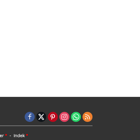
er
Indek