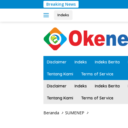
Langsung
Breaking News
RS
ke
konten
Indeks
tutup
Disclaimer
Indeks
Indeks Berita
Tentang Kami
Terms of Service
Disclaimer
Indeks
Indeks Berita
Tentang Kami
Terms of Service
Beranda
SUMENEP