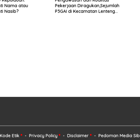
ti Nama atau
Pekerjaan Diragukan,Sejumlah
i Nasib?
P3GAI di Kecamatan Lenteng
Sumenep Potensi Jadi Ladang
Korupsi
Kode Etik
Privacy Policy
Disclaimer
Pedoman Media Sib