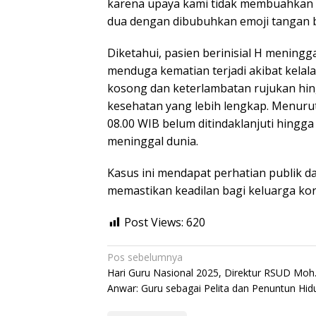
karena upaya kami tidak membuahkan h
dua dengan dibubuhkan emoji tangan 
Diketahui, pasien berinisial H meningg
menduga kematian terjadi akibat kela
kosong dan keterlambatan rujukan hing
kesehatan yang lebih lengkap. Menurut
08.00 WIB belum ditindaklanjuti hingg
meninggal dunia.
Kasus ini mendapat perhatian publik 
memastikan keadilan bagi keluarga korb
Post Views:
620
Navigasi
Pos sebelumnya
Hari Guru Nasional 2025, Direktur RSUD Moh
pos
Anwar: Guru sebagai Pelita dan Penuntun Hid