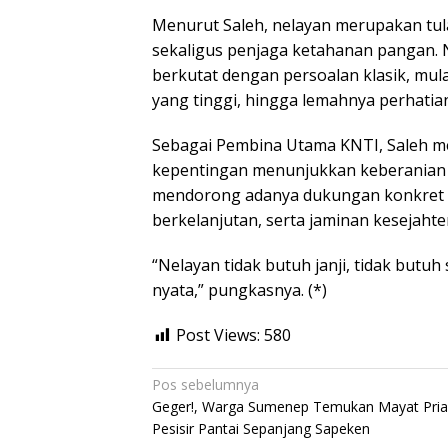
Menurut Saleh, nelayan merupakan tu
sekaligus penjaga ketahanan pangan. 
berkutat dengan persoalan klasik, mula
yang tinggi, hingga lemahnya perhatia
Sebagai Pembina Utama KNTI, Saleh m
kepentingan menunjukkan keberanian p
mendorong adanya dukungan konkret 
berkelanjutan, serta jaminan kesejahte
“Nelayan tidak butuh janji, tidak butu
nyata,” pungkasnya. (*)
Post Views:
580
Navigasi
Pos sebelumnya
Geger!, Warga Sumenep Temukan Mayat Pria
pos
Pesisir Pantai Sepanjang Sapeken