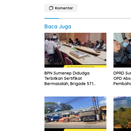
Komentar
Baca Juga
BPN Sumenep Didudga
DPRD Su
Terbitkan Sertifikat
OPD Abs
Bermasalah, Brigade 571
Pembaha
Desak Proses Ulang
2026