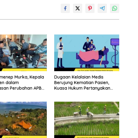
menep Murka, Kepala
Dugaan Kelalaian Medis
en dalam
Berujung Kematian Pasien,
san Perubahan APBD
Kuasa Hukum Pertanyakan
Sikap Direktur RSUD
Soewandhie