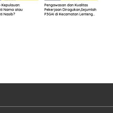
 Kepulauan:
Pengawasan dan Kualitas
ti Nama atau
Pekerjaan Diragukan,Sejumlah
i Nasib?
P3GAI di Kecamatan Lenteng
Sumenep Potensi Jadi Ladang
Korupsi