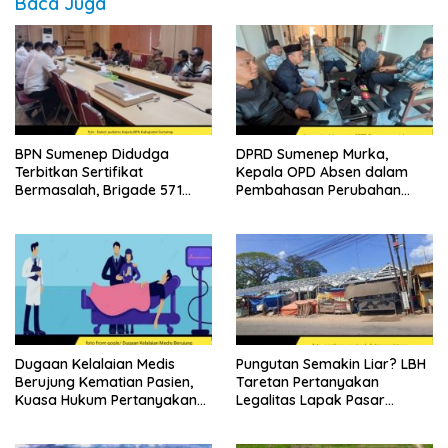
Baca Juga
BPN Sumenep Didudga
DPRD Sumenep Murka,
Terbitkan Sertifikat
Kepala OPD Absen dalam
Bermasalah, Brigade 571
Pembahasan Perubahan
Desak Proses Ulang
APBD 2026
Dugaan Kelalaian Medis
Pungutan Semakin Liar? LBH
Berujung Kematian Pasien,
Taretan Pertanyakan
Kuasa Hukum Pertanyakan
Legalitas Lapak Pasar
Sikap Direktur RSUD
Ganding
Soewandhie