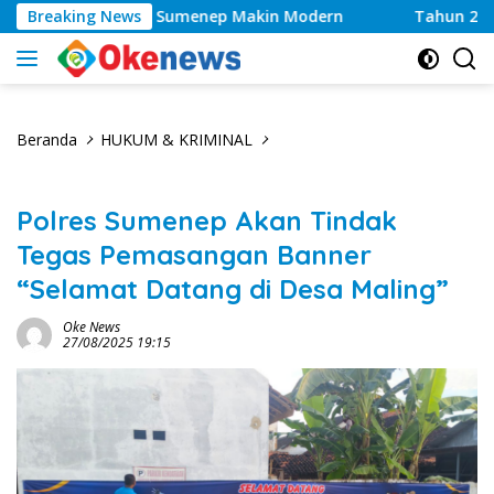
Langsung
yanan Kesehatan Sumenep Makin Modern
Breaking News
Tahun 2026, 
ke
konten
Beranda
HUKUM & KRIMINAL
Polres Sumenep Akan Tindak
Tegas Pemasangan Banner
“Selamat Datang di Desa Maling”
Oke News
27/08/2025 19:15