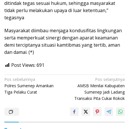
ditindak tegas sesuai hukum, sehingga masyarakat
tidak perlu melakukan upaya di luar ketentuan,”
tegasnya
Masyarakat diimbau menjaga kondusifitas lingkungan
serta memperkuat sinergi dengan aparat keamanan
demi terciptanya situasi kamtibmas yang tertib, aman
dan damai. (*)
Post Views:
691
Navigasi
Pos sebelumnya
Pos selanjutnya
Polres Sumenep Amankan
AMSB Menilai Kabupaten
pos
Tiga Pelaku Curat
Sumenep Jadi Ladang
Transaksi Pita Cukai Rokok