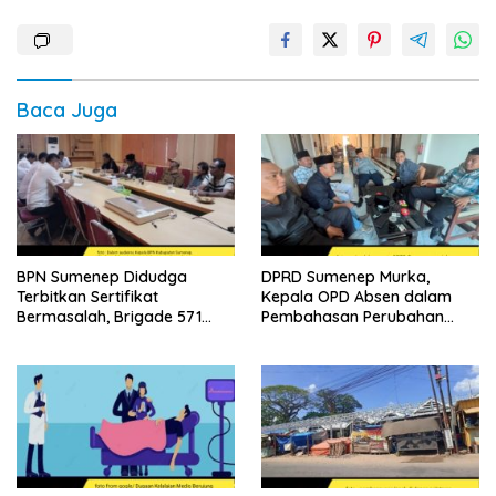
Baca Juga
BPN Sumenep Didudga
DPRD Sumenep Murka,
Terbitkan Sertifikat
Kepala OPD Absen dalam
Bermasalah, Brigade 571
Pembahasan Perubahan
Desak Proses Ulang
APBD 2026