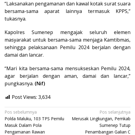
“Laksanakan pengamanan dan kawal kotak surat suara
bersama-sama aparat lainnya termasuk KPPS,”
tukasnya.
Kapolres Sumenep mengajak seluruh elemen
masyarakat untuk bersama-sama menjaga Kamtibmas,
sehingga pelaksanaan Pemilu 2024 berjalan dengan
damai dan lancar.
“Mari kita bersama-sama mensukseskan Pemilu 2024,
agar berjalan dengan aman, damai dan lancar,”
pungkasnya.
(Nif)
Post Views:
3,634
Navigasi
Pos sebelumnya
Pos selanjutnya
Polda Maluku, 103 TPS Pemilu
Merusak Lingkungan, Pemkab
pos
Masuk Dalam Pola
Sumenep Tutup
Pengamanan Rawan
Penambangan Galian C