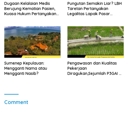
Dugaan Kelalaian Medis
Pungutan Semakin Liar? LBH
Berujung Kematian Pasien,
Taretan Pertanyakan
Kuasa Hukum Pertanyakan
Legalitas Lapak Pasar
Sikap Direktur RSUD
Ganding
Soewandhie
Sumenep Kepulauan:
Pengawasan dan Kualitas
Mengganti Nama atau
Pekerjaan
Mengganti Nasib?
Diragukan,Sejumlah P3GAI di
Kecamatan Lenteng
Sumenep Potensi Jadi
Ladang Korupsi
Comment