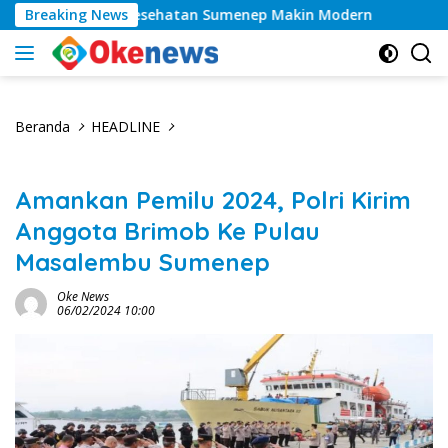
Langsung
las, Layanan Kesehatan Sumenep Makin Modern
Breaking News
Tahun
ke
konten
Beranda
HEADLINE
Amankan Pemilu 2024, Polri Kirim
Anggota Brimob Ke Pulau
Masalembu Sumenep
Oke News
06/02/2024 10:00