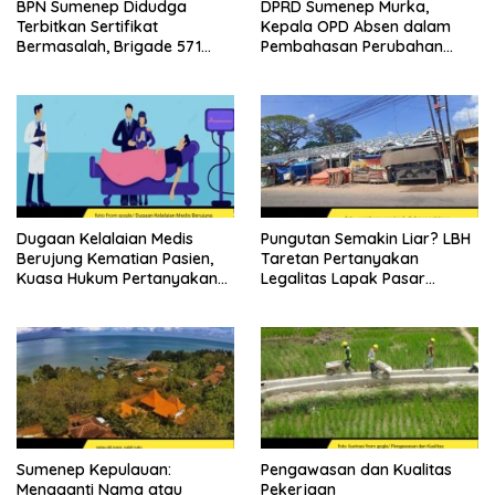
BPN Sumenep Didudga
DPRD Sumenep Murka,
Terbitkan Sertifikat
Kepala OPD Absen dalam
Bermasalah, Brigade 571
Pembahasan Perubahan
Desak Proses Ulang
APBD 2026
Dugaan Kelalaian Medis
Pungutan Semakin Liar? LBH
Berujung Kematian Pasien,
Taretan Pertanyakan
Kuasa Hukum Pertanyakan
Legalitas Lapak Pasar
Sikap Direktur RSUD
Ganding
Soewandhie
Sumenep Kepulauan:
Pengawasan dan Kualitas
Mengganti Nama atau
Pekerjaan