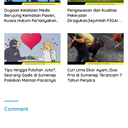
Dugaan Kelalaian Medis
Pengawasan dan Kualitas
Berujung Kematian Pasien,
Pekerjaan
Kuasa Hukum Pertanyakan
Diragukan,Sejumlah P3GAI di
Sikap Direktur RSUD
Kecamatan Lenteng
Soewandhie
Sumenep Potensi Jadi
Ladang Korupsi
Tipu Hingga Puluhan Juta?,
Curi Lima Ekor Ayam, Dua
Seorang Gadis di Sumenep
Pria di Sumenep Terancam 7
Polisikan Mantan Pacarnya
Tahun Penjara
Comment