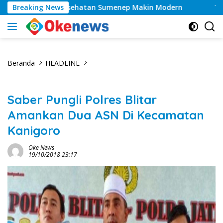
Langsung
as, Layanan Kesehatan Sumenep Makin Modern
Breaking News
Tahun
ke
konten
Beranda
HEADLINE
Saber Pungli Polres Blitar
Amankan Dua ASN Di Kecamatan
Kanigoro
Oke News
19/10/2018 23:17