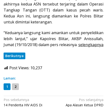
akhirnya kedua ASN tersebut terjaring dalam Operasi
Tangkap Tangan (OTT) dalam kasus pecah waris.
Kedua Asn ini, langsung diamankan ke Polres Blitar
untuk dimintai keterangan.
“Keduanya langsung kami amankan untuk penyelidikan
lebih lanjut,” ujar Kapolres Blitar, AKBP Anissullah,
Jumat (19/10/2018) dalam pers releasnya.
selengkapnya
Berikutnya
Post Views:
10,237
Laman:
1
2
Navigasi
Pos sebelumnya
Pos selanjutnya
14 Penderita HIV AIDS Di
Apa Alasan Ketua DPRD