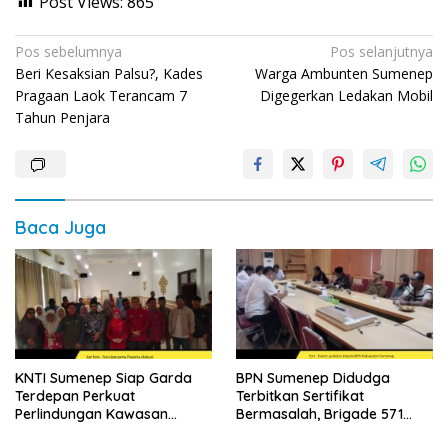
Post Views:
865
Navigasi
Pos sebelumnya
Pos selanjutnya
Beri Kesaksian Palsu?, Kades
Warga Ambunten Sumenep
pos
Pragaan Laok Terancam 7
Digegerkan Ledakan Mobil
Tahun Penjara
Baca Juga
KNTI Sumenep Siap Garda
BPN Sumenep Didudga
Terdepan Perkuat
Terbitkan Sertifikat
Perlindungan Kawasan
Bermasalah, Brigade 571
Tenurial Nelayan
Desak Proses Ulang