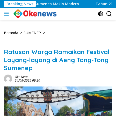
Langsung
nan Kesehatan Sumenep Makin Modern
Breaking News
Tahun 2026, Kw
ke
konten
Beranda
SUMENEP
Ratusan Warga Ramaikan Festival
Layang-layang di Aeng Tong-Tong
Sumenep
Oke News
24/08/2025 09:20