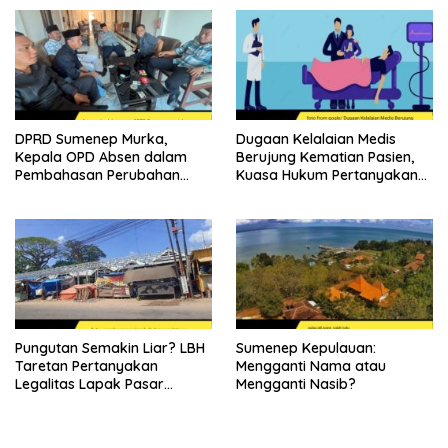
DPRD Sumenep Murka,
Dugaan Kelalaian Medis
Kepala OPD Absen dalam
Berujung Kematian Pasien,
Pembahasan Perubahan
Kuasa Hukum Pertanyakan
APBD 2026
Sikap Direktur RSUD
Soewandhie
Pungutan Semakin Liar? LBH
Sumenep Kepulauan:
Taretan Pertanyakan
Mengganti Nama atau
Legalitas Lapak Pasar
Mengganti Nasib?
Ganding