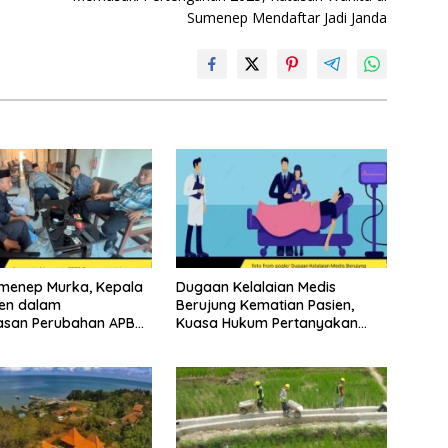
Sumenep Mendaftar Jadi Janda
menep Murka, Kepala
Dugaan Kelalaian Medis
en dalam
Berujung Kematian Pasien,
san Perubahan APBD
Kuasa Hukum Pertanyakan
Sikap Direktur RSUD
Soewandhie