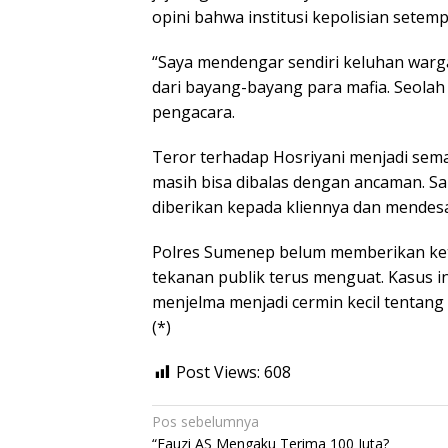
opini bahwa institusi kepolisian setem
“Saya mendengar sendiri keluhan warga
dari bayang-bayang para mafia. Seolah 
pengacara.
Teror terhadap Hosriyani menjadi se
masih bisa dibalas dengan ancaman. 
diberikan kepada kliennya dan mendes
Polres Sumenep belum memberikan kete
tekanan publik terus menguat. Kasus in
menjelma menjadi cermin kecil tentang
(*)
Post Views:
608
Navigasi
Pos sebelumnya
“Fauzi AS Mengaku Terima 100 Juta?