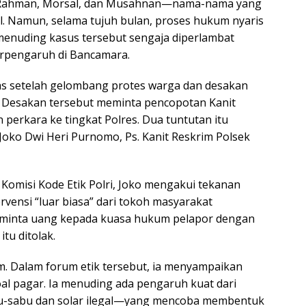
, Rahman, Morsal, dan Musahnan—nama-nama yang
l. Namun, selama tujuh bulan, proses hukum nyaris
menuding kasus tersebut sengaja diperlambat
erpengaruh di Bancamara.
nas setelah gelombang protes warga dan desakan
Desakan tersebut meminta pencopotan Kanit
perkara ke tingkat Polres. Dua tuntutan itu
 Joko Dwi Heri Purnomo, Ps. Kanit Reskrim Polsek
Komisi Kode Etik Polri, Joko mengakui tekanan
rvensi “luar biasa” dari tokoh masyarakat
eminta uang kepada kuasa hukum pelapor dengan
tu ditolak.
m. Dalam forum etik tersebut, ia menyampaikan
al pagar. Ia menuding ada pengaruh kuat dari
sabu-sabu dan solar ilegal—yang mencoba membentuk