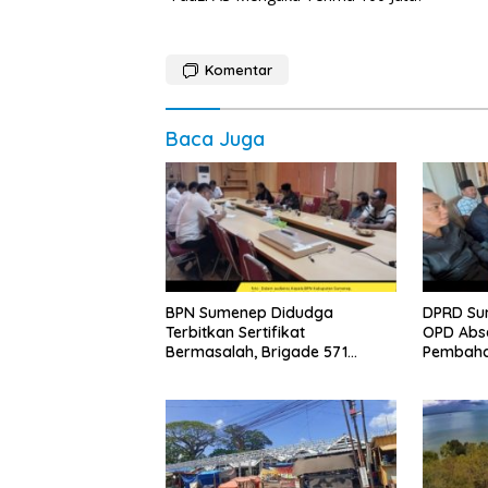
pos
Komentar
Baca Juga
BPN Sumenep Didudga
DPRD Su
Terbitkan Sertifikat
OPD Abs
Bermasalah, Brigade 571
Pembaha
Desak Proses Ulang
2026