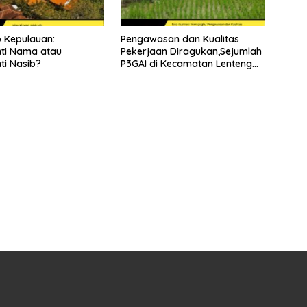
 Kepulauan:
Pengawasan dan Kualitas
ti Nama atau
Pekerjaan Diragukan,Sejumlah
i Nasib?
P3GAI di Kecamatan Lenteng
Sumenep Potensi Jadi Ladang
Korupsi