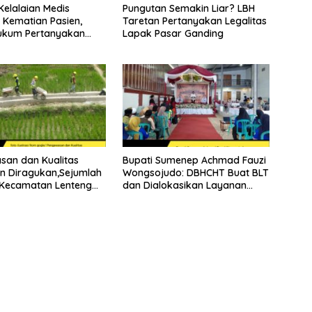
elalaian Medis
Pungutan Semakin Liar? LBH
 Kematian Pasien,
Taretan Pertanyakan Legalitas
ukum Pertanyakan
Lapak Pasar Ganding
rektur RSUD
hie
an dan Kualitas
Bupati Sumenep Achmad Fauzi
n Diragukan,Sejumlah
Wongsojudo: DBHCHT Buat BLT
 Kecamatan Lenteng
dan Dialokasikan Layanan
Potensi Jadi Ladang
Kesehatan Gratis bagi Warga
Kabupaten Sumenep