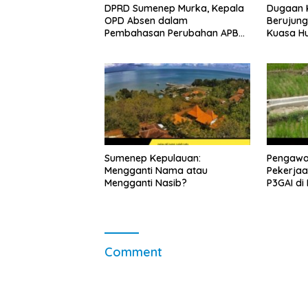
DPRD Sumenep Murka, Kepala
Dugaan K
OPD Absen dalam
Berujung
Pembahasan Perubahan APBD
Kuasa H
2026
Sikap Di
Soewand
Sumenep Kepulauan:
Pengawas
Mengganti Nama atau
Pekerjaa
Mengganti Nasib?
P3GAI di
Sumenep 
Korupsi
Comment