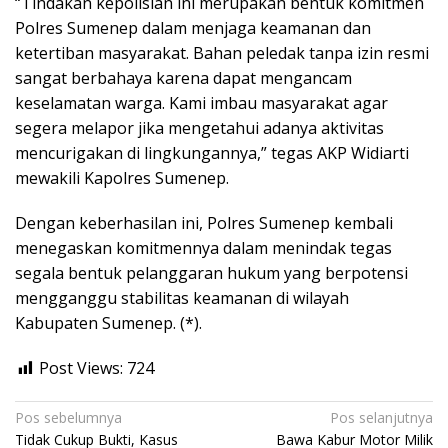
“Tindakan kepolisian ini merupakan bentuk komitmen
Polres Sumenep dalam menjaga keamanan dan
ketertiban masyarakat. Bahan peledak tanpa izin resmi
sangat berbahaya karena dapat mengancam
keselamatan warga. Kami imbau masyarakat agar
segera melapor jika mengetahui adanya aktivitas
mencurigakan di lingkungannya,” tegas AKP Widiarti
mewakili Kapolres Sumenep.
Dengan keberhasilan ini, Polres Sumenep kembali
menegaskan komitmennya dalam menindak tegas
segala bentuk pelanggaran hukum yang berpotensi
mengganggu stabilitas keamanan di wilayah
Kabupaten Sumenep. (*).
Post Views:
724
Navigasi
Pos sebelumnya
Pos selanjutnya
Tidak Cukup Bukti, Kasus
Bawa Kabur Motor Milik