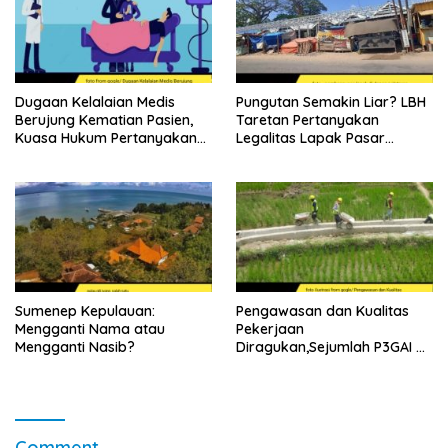
Dugaan Kelalaian Medis
Pungutan Semakin Liar? LBH
Berujung Kematian Pasien,
Taretan Pertanyakan
Kuasa Hukum Pertanyakan
Legalitas Lapak Pasar
Sikap Direktur RSUD
Ganding
Soewandhie
Sumenep Kepulauan:
Pengawasan dan Kualitas
Mengganti Nama atau
Pekerjaan
Mengganti Nasib?
Diragukan,Sejumlah P3GAI di
Kecamatan Lenteng
Sumenep Potensi Jadi
Ladang Korupsi
Comment