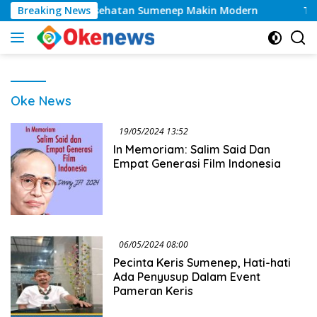
Langsung
elas, Layanan Kesehatan Sumenep Makin Modern
Breaking News
Tahu
ke
konten
Oke News
19/05/2024 13:52
In Memoriam: Salim Said Dan
Empat Generasi Film Indonesia
06/05/2024 08:00
Pecinta Keris Sumenep, Hati-hati
Ada Penyusup Dalam Event
Pameran Keris