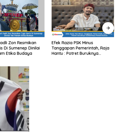
Fadli Zon Resmikan
Efek Razia PSK Minus
Di Bo
is Di Sumenep Dinilai
Tanggapan Pemerintah, Raja
Media
am Etika Budaya
Hantu : Potret Buruknya
Tidak
Sumberdaya Pemerintahan