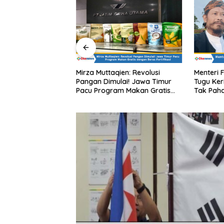
qien PT JGU
Mirza Muttaqien: Revolusi
Menteri 
rogram Lumbung
Pangan Dimulai! Jawa Timur
Tugu Ker
IK Mobile untuk
Pacu Program Makan Gratis
Tak Pah
 Harga Sembako di
dengan Beras Fortifikasi