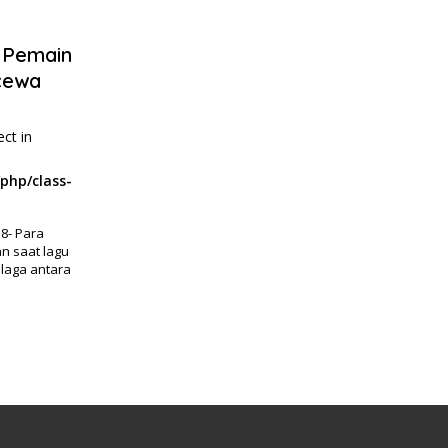
 Pemain
cewa
ect in
php/class-
8- Para
n saat lagu
laga antara