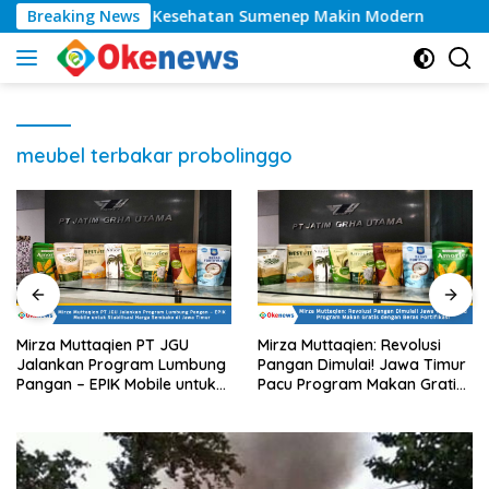
Langsung
k Kelas, Layanan Kesehatan Sumenep Makin Modern
Breaking News
T
ke
konten
meubel terbakar probolinggo
Mirza Muttaqien PT JGU
Mirza Muttaqien: Revolusi
Jalankan Program Lumbung
Pangan Dimulai! Jawa Timur
Pangan – EPIK Mobile untuk
Pacu Program Makan Gratis
Stabilisasi Harga Sembako di
dengan Beras Fortifikasi
Jawa Timur