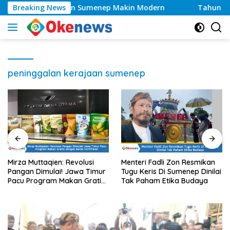
Langsung
 Layanan Kesehatan Sumenep Makin Modern
Breaking News
Tahun 202
ke
konten
peninggalan kerajaan sumenep
Mirza Muttaqien: Revolusi
Menteri Fadli Zon Resmikan
Pangan Dimulai! Jawa Timur
Tugu Keris Di Sumenep Dinilai
Pacu Program Makan Gratis
Tak Paham Etika Budaya
dengan Beras Fortifikasi