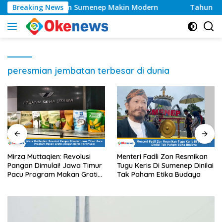
Langsung
 Layanan Kesehatan Sumenep Makin Modern
Breaking News
Tahun 202
ke
konten
peresmian jembatan terbesar di dunia
Mirza Muttaqien: Revolusi
Menteri Fadli Zon Resmikan
Pangan Dimulai! Jawa Timur
Tugu Keris Di Sumenep Dinilai
Pacu Program Makan Gratis
Tak Paham Etika Budaya
dengan Beras Fortifikasi