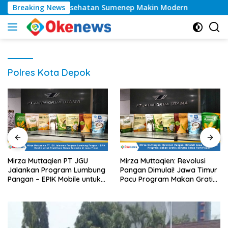
Langsung
Kelas, Layanan Kesehatan Sumenep Makin Modern
Breaking News
Tah
ke
konten
Polres Kota Depok
Mirza Muttaqien PT JGU
Mirza Muttaqien: Revolusi
Jalankan Program Lumbung
Pangan Dimulai! Jawa Timur
Pangan – EPIK Mobile untuk
Pacu Program Makan Gratis
Stabilisasi Harga Sembako di
dengan Beras Fortifikasi
Jawa Timur