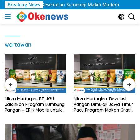
Langsung
 Kelas, Layanan Kesehatan Sumenep Makin Modern
Breaking News
Ta
ke
konten
wartawan
ien PT JGU
Mirza Muttaqien: Revolusi
Menteri Fadli
ogram Lumbung
Pangan Dimulai! Jawa Timur
Tugu Keris Di 
K Mobile untuk
Pacu Program Makan Gratis
Tak Paham Et
Harga Sembako di
dengan Beras Fortifikasi