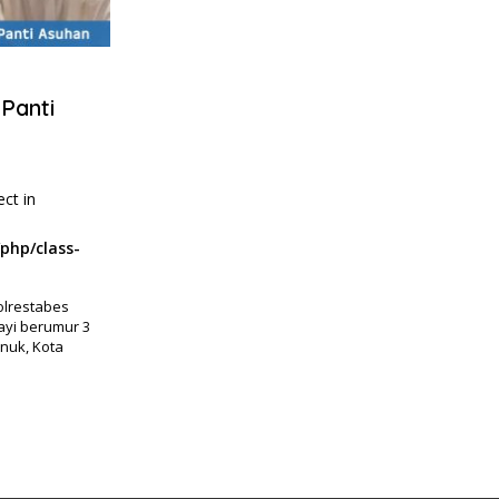
 Panti
ect in
php/class-
olrestabes
ayi berumur 3
enuk, Kota