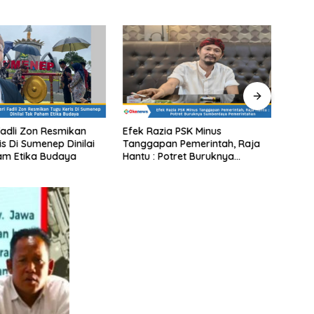
Fadli Zon Resmikan
Efek Razia PSK Minus
Di Bo
is Di Sumenep Dinilai
Tanggapan Pemerintah, Raja
Media
am Etika Budaya
Hantu : Potret Buruknya
Tidak
Sumberdaya Pemerintahan