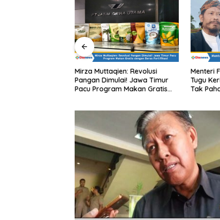
qien PT JGU
Mirza Muttaqien: Revolusi
Menteri 
rogram Lumbung
Pangan Dimulai! Jawa Timur
Tugu Ker
IK Mobile untuk
Pacu Program Makan Gratis
Tak Pah
 Harga Sembako di
dengan Beras Fortifikasi