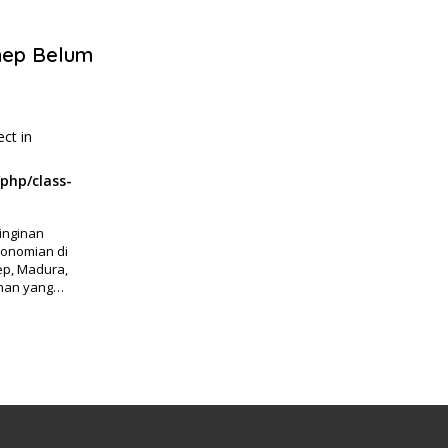
nep Belum
ect in
php/class-
inginan
onomian di
ep, Madura,
rahan yang…