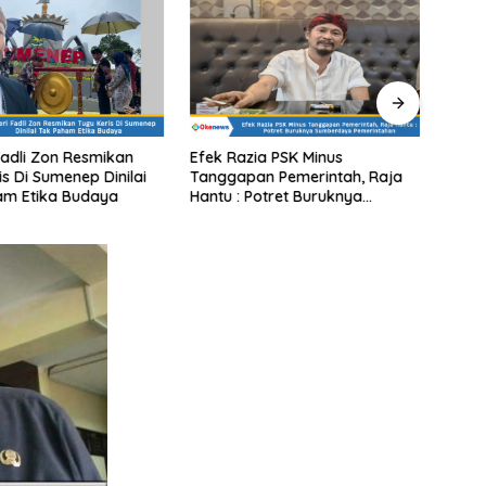
Fadli Zon Resmikan
Efek Razia PSK Minus
Di Bo
is Di Sumenep Dinilai
Tanggapan Pemerintah, Raja
Media
am Etika Budaya
Hantu : Potret Buruknya
Tidak
Sumberdaya Pemerintahan