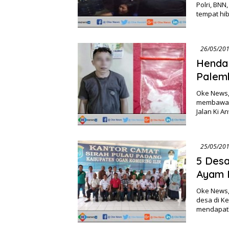
Polri, BNN
tempat hi
Henda
Palem
Oke News, 
membawa n
Jalan Ki 
5 Desa
Ayam 
Oke News, 
desa di K
mendapatk