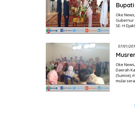
Bupati
Oke News, 
Gubernur 
SE- H Djak
Musrem
Oke News, 
Daerah Kab
(Sumse), 
mulai ser