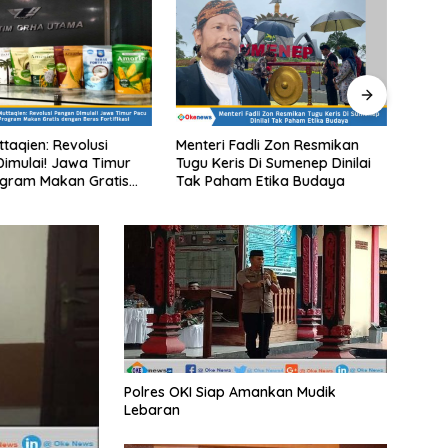
Fadli Zon Resmikan
Efek Razia PSK Minus
Di Bo
is Di Sumenep Dinilai
Tanggapan Pemerintah, Raja
Media
am Etika Budaya
Hantu : Potret Buruknya
Tidak
Sumberdaya Pemerintahan
Polres OKI Siap Amankan Mudik
Lebaran