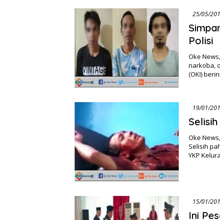
Simpa
Polisi
Oke News,
narkoba, 
(OKI) beri
Selisi
Oke News, 
Selisih pa
YKP Kelur
Ini Pe