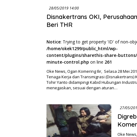
28/05/2019 14:00
Disnakertrans OKI, Perusahaan
Beri THR
Notice
: Trying to get property 'ID' of non-obj
/home/okek1299/public_html/wp-
content/plugins/sharethis-share-buttons/
minute-control.php
on line
261
Oke News, Ogan Komering Ilir, Selasa 28 Mei 20
Tenaga Kerja dan Transmigrasi (Disnakertrans) 
Tohir Yanto didampingi Kabid Hubungan Industria
menegaskan, sesuai dengan aturan…
Digreb
Komeri
Oke News, 