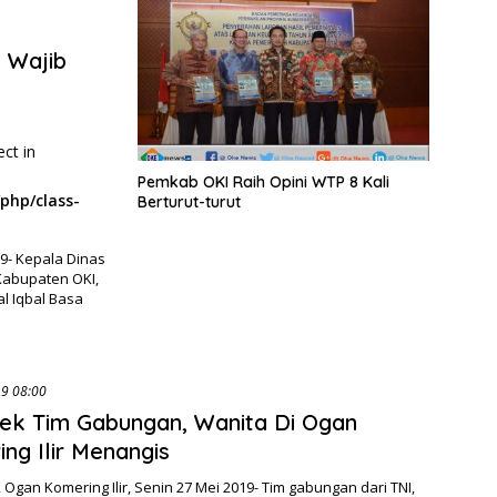
 Wajib
ect in
Pemkab OKI Raih Opini WTP 8 Kali
php/class-
Berturut-turut
19- Kepala Dinas
Kabupaten OKI,
l Iqbal Basa
27/05/2019 08:00
ek Tim Gabungan, Wanita Di Ogan
ng Ilir Menangis
Ogan Komering Ilir, Senin 27 Mei 2019- Tim gabungan dari TNI,