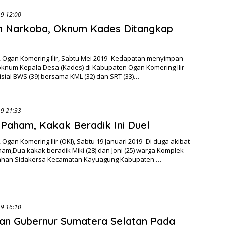
25/05/2019 12:00
n Narkoba, Oknum Kades Ditangkap
 Ogan Komering Ilir, Sabtu Mei 2019- Kedapatan menyimpan
oknum Kepala Desa (Kades) di Kabupaten Ogan Komering Ilir
nisial BWS (39) bersama KML (32) dan SRT (33)…
19/01/2019 21:33
h Paham, Kakak Beradik Ini Duel
Ogan Komering Ilir (OKI), Sabtu 19 Januari 2019- Di duga akibat
ham,Dua kakak beradik Miki (28) dan Joni (25) warga Komplek
ahan Sidakersa Kecamatan Kayuagung Kabupaten …
15/01/2019 16:10
san Gubernur Sumatera Selatan Pada