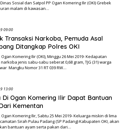
, Dinas Sosial dan Satpol PP Ogan Komering Ilir (OKI) Grebek
buran malam di kawasan…
26/05/2019 09:00
k Transaksi Narkoba, Pemuda Asal
bang Ditangkap Polres OKI
Ogan Komering Ilir (OKI), Minggu 26 Mei 2019- Kedapatan
arkoba jenis sabu-sabu seberat 0,68 gram, TJG (31) warga
Anwar Mangku Nomor 31 RT 039 RW…
25/05/2019 13:00
 Di Ogan Komering Ilir Dapat Bantuan
Dari Kementan
Ogan Komering Ilir, Sabtu 25 Mei 2019- Keluarga miskin di lima
ecamatan Sirah Pulau Padang (SP Padang) Kabupaten OKI, akan
an bantuan ayam serta pakan dari…