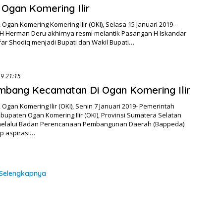
 Ogan Komering Ilir
Ogan Komering Komering Ilir (OKI), Selasa 15 Januari 2019-
H Herman Deru akhirnya resmi melantik Pasangan H Iskandar
far Shodiq menjadi Bupati dan Wakil Bupati…
07/01/2019 21:15
bang Kecamatan Di Ogan Komering Ilir
Ogan Komering Ilir (OKI), Senin 7 Januari 2019- Pemerintah
upaten Ogan Komering Ilir (OKI), Provinsi Sumatera Selatan
melalui Badan Perencanaan Pembangunan Daerah (Bappeda)
ap aspirasi…
Selengkapnya