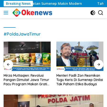
Langsung
s, Layanan Kesehatan Sumenep Makin Modern
Breaking News
Tahun 2
ke
konten
#PoldaJawaTimur
Mirza Muttaqien: Revolusi
Menteri Fadli Zon Resmikan
Pangan Dimulai! Jawa Timur
Tugu Keris Di Sumenep Dinilai
Pacu Program Makan Gratis
Tak Paham Etika Budaya
dengan Beras Fortifikasi