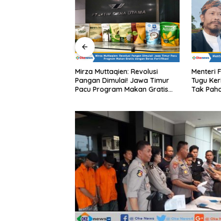
qien PT JGU
Mirza Muttaqien: Revolusi
Menteri 
rogram Lumbung
Pangan Dimulai! Jawa Timur
Tugu Ker
IK Mobile untuk
Pacu Program Makan Gratis
Tak Pah
 Harga Sembako di
dengan Beras Fortifikasi