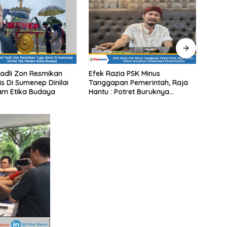
Fadli Zon Resmikan
Efek Razia PSK Minus
Di Bo
is Di Sumenep Dinilai
Tanggapan Pemerintah, Raja
Media
am Etika Budaya
Hantu : Potret Buruknya
Tidak
Sumberdaya Pemerintahan