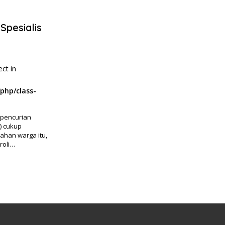
Spesialis
ect in
php/class-
 pencurian
) cukup
ahan warga itu,
roli…