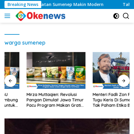
Langsung
as, Layanan Kesehatan Sumenep Makin Modern
Breaking News
Tahun 
ke
konten
warga sumenep
Mirza Muttaqien: Revolusi
Menteri Fadli Zon Resmikan
Pangan Dimulai! Jawa Timur
Tugu Keris Di Sumenep Dinilai
Pacu Program Makan Gratis
Tak Paham Etika Budaya
dengan Beras Fortifikasi