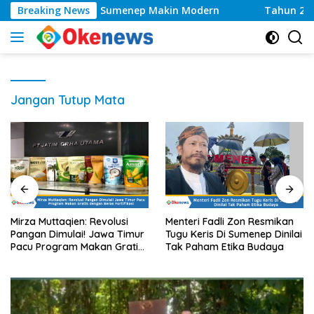
Langsung
ayanan Kesehatan Sumenep Makin Modern
Breaking News
Tahun 2026,
ke
konten
Jangan Tutup Mata
Mirza Muttaqien: Revolusi
Menteri Fadli Zon Resmikan
Pangan Dimulai! Jawa Timur
Tugu Keris Di Sumenep Dinilai
Pacu Program Makan Gratis
Tak Paham Etika Budaya
dengan Beras Fortifikasi