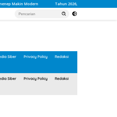
p Makin Modern
Tahun 2026, Kwalitas Layanan Keseha
tutup
dia Siber
Privacy Policy
Redaksi
dia Siber
Privacy Policy
Redaksi