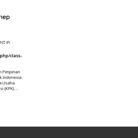
nep
ect in
php/class-
an Pimpinan
k Indonesia
ra Usaha
i (KPK)….