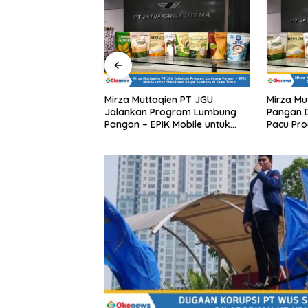
Mirza Muttaqien PT JGU
Mirza Muttaqien: Revolusi
Jalankan Program Lumbung
Pangan Dimulai! Jawa Timur
Pangan – EPIK Mobile untuk
Pacu Program Makan Gratis
Stabilisasi Harga Sembako di
dengan Beras Fortifikasi
Jawa Timur