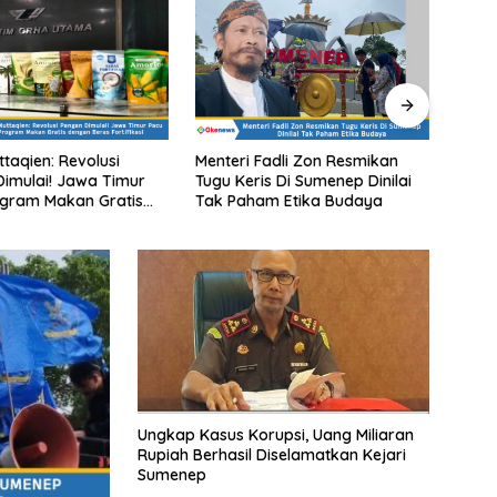
Menteri Fadli Zon Resmikan
Efek Razia PSK Minus
Tugu Keris Di Sumenep Dinilai
Tanggapan Pemerintah, 
Tak Paham Etika Budaya
Hantu : Potret Buruknya
Sumberdaya Pemerintah
Ungkap Kasus Korupsi, Uang Miliaran
Rupiah Berhasil Diselamatkan Kejari
Sumenep