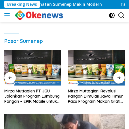
Langsung
as, Layanan Kesehatan Sumenep Makin Modern
Breaking News
Tahun
ke
konten
Pasar Sumenep
Mirza Muttaqien PT JGU
Mirza Muttaqien: Revolusi
Jalankan Program Lumbung
Pangan Dimulai! Jawa Timur
Pangan – EPIK Mobile untuk
Pacu Program Makan Gratis
Stabilisasi Harga Sembako di
dengan Beras Fortifikasi
Jawa Timur