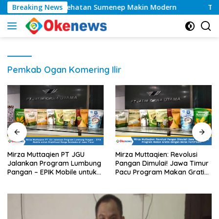
Langsung
las, Layanan Kesehatan Sumenep Makin Modern
Breaking News
Tahun
ke
konten
Pemkab Ogan Komering Ilir
Mirza Muttaqien PT JGU
Mirza Muttaqien: Revolusi
Jalankan Program Lumbung
Pangan Dimulai! Jawa Timur
Pangan – EPIK Mobile untuk
Pacu Program Makan Gratis
Stabilisasi Harga Sembako di
dengan Beras Fortifikasi
Jawa Timur