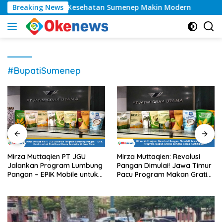
Langsung
 Kelas, Layanan Kesehatan Sumenep Makin Modern
Breaking News
Ta
ke
konten
#BupatiSumenep
Mirza Muttaqien PT JGU
Mirza Muttaqien: Revolusi
Jalankan Program Lumbung
Pangan Dimulai! Jawa Timur
Pangan – EPIK Mobile untuk
Pacu Program Makan Gratis
Stabilisasi Harga Sembako di
dengan Beras Fortifikasi
Jawa Timur