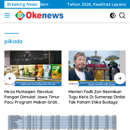
Langsung
umenep Makin Modern
Breaking News
Tahun 2026, Kwalitas Layanan 
ke
konten
pilkada
Mirza Muttaqien: Revolusi
Menteri Fadli Zon Resmikan
Pangan Dimulai! Jawa Timur
Tugu Keris Di Sumenep Dinilai
Pacu Program Makan Gratis
Tak Paham Etika Budaya
dengan Beras Fortifikasi